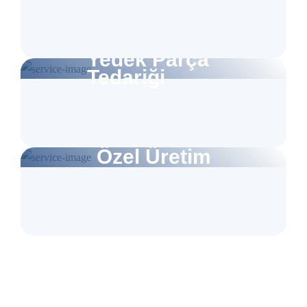
Yedek Parça
Tedariği
Özel Üretim