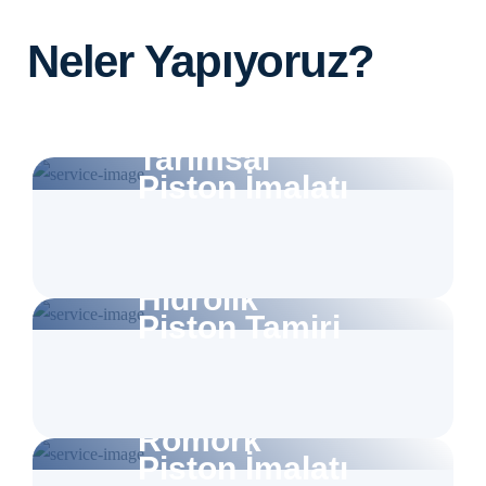
Neler Yapıyoruz?
Tarımsal
Piston İmalatı
Hidrolik
Piston Tamiri
Römork
Piston İmalatı