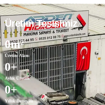
Üretim Tesisimiz
0
m²
Üretim Alanı
0
+
Aylık Üretim
0
+
Yıllık Deneyim