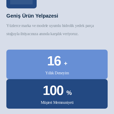
Geniş Ürün Yelpazesi
Öz
Yüzlerce marka ve modele uyumlu hidrolik yedek parça
Stan
stoğuyla ihtiyacınıza anında karşılık veriyoruz.
proj
16
+
Yıllık Deneyim
100
%
Müşteri Memnuniyeti