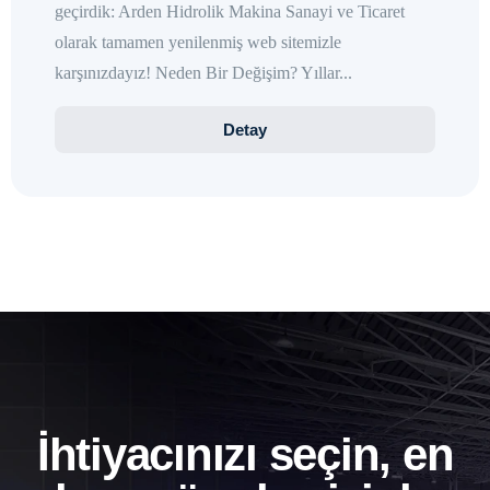
geçirdik: Arden Hidrolik Makina Sanayi ve Ticaret
olarak tamamen yenilenmiş web sitemizle
karşınızdayız! Neden Bir Değişim? Yıllar...
Detay
İhtiyacınızı seçin, en