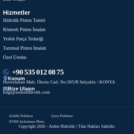
Hizmetler
Hidrolik Piston Tamiri
Römork Piston İmalatı
Yedek Parça Tedariği
Tarımsal Piston İmalatı
Özel Üretim
+90 535 012 08 75
Konum
Horozluhan Mah. Öksüz Cad. No:305/B Selçuklu / KONYA
Bize Ulaşın
bilgi@ardenhidrolik.com
Gizlilik Politikası
Çerez Politikası
KVKK Aydınlatma Metni
Copyright 2026 - Arden Hidrolik | Tüm Hakları Saklıdır.